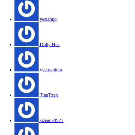
yesiamjo
Dolly Hsu
yyaasshhuu
TinaTzan
sizeane0521