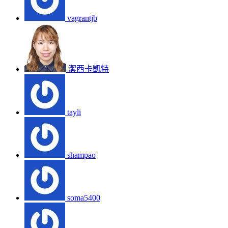
vagrantjb
潔西卡凱特
tayli
shampao
soma5400