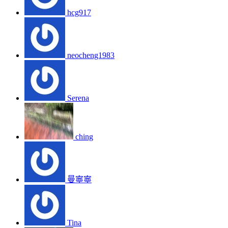
hcg917
neocheng1983
Serena
ching
曼寧寧
Tina