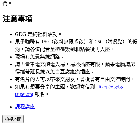
衛。
注意事項
GDG 是純社群活動。
果子咖啡有 150（飲料無限暢飲）和 250（附餐點）的低
消，請各位配合至櫃檯簽到和點餐後再入座。
現場有免費無線網路。
請盡量筆電充飽電入場，場地插座有限，蘋果電腦請記
得攜帶延長線以免白豆腐癱瘓插座。
有名片的人可以帶來交朋友，會後會有自由交流時間。
如果有想要分享的主題，歡迎寄信到
littleq @ gdg-
taipei.org
報名。
課程講座
檢視地圖