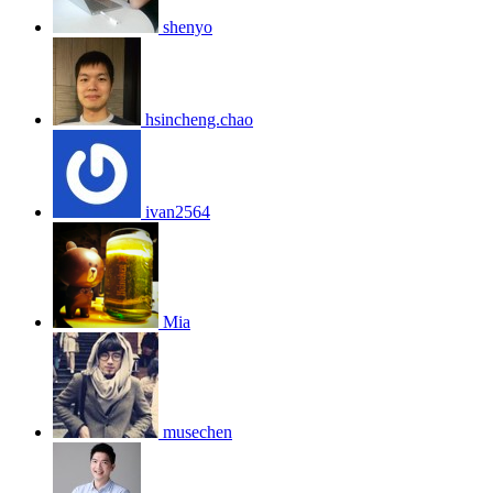
shenyo
hsincheng.chao
ivan2564
Mia
musechen