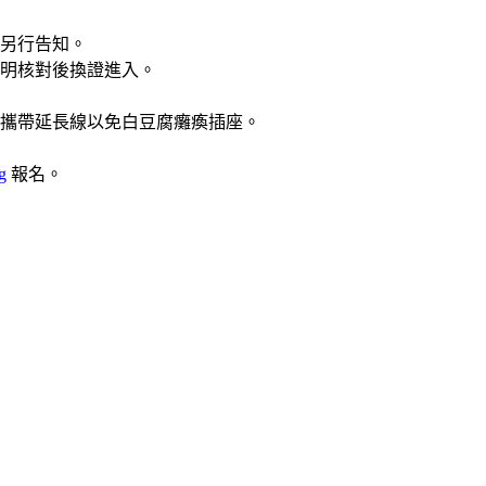
另行告知。
明核對後換證進入。
攜帶延長線以免白豆腐癱瘓插座。
g
報名。