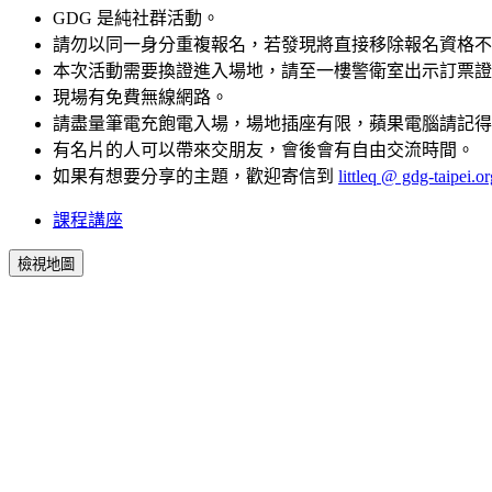
GDG 是純社群活動。
請勿以同一身分重複報名，若發現將直接移除報名資格不
本次活動需要換證進入場地，請至一樓警衛室出示訂票證
現場有免費無線網路。
請盡量筆電充飽電入場，場地插座有限，蘋果電腦請記得
有名片的人可以帶來交朋友，會後會有自由交流時間。
如果有想要分享的主題，歡迎寄信到
littleq @ gdg-taipei.or
課程講座
檢視地圖