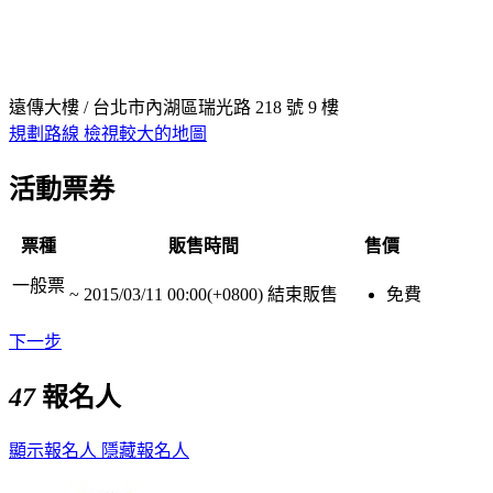
遠傳大樓 / 台北市內湖區瑞光路 218 號 9 樓
規劃路線
檢視較大的地圖
活動票券
票種
販售時間
售價
一般票
~
2015/03/11 00:00(+0800)
結束販售
免費
下一步
47
報名人
顯示報名人
隱藏報名人