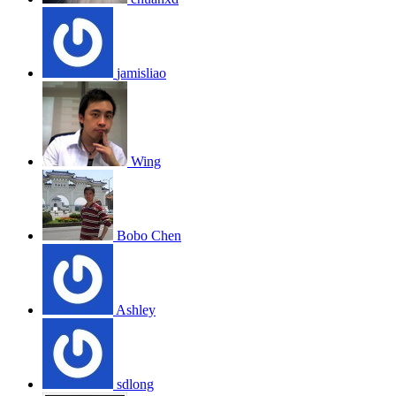
jamisliao
Wing
Bobo Chen
Ashley
sdlong