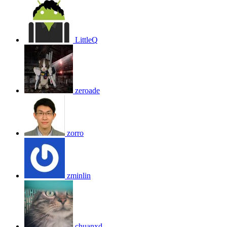
LittleQ
zeroade
zorro
zminlin
chuanxd