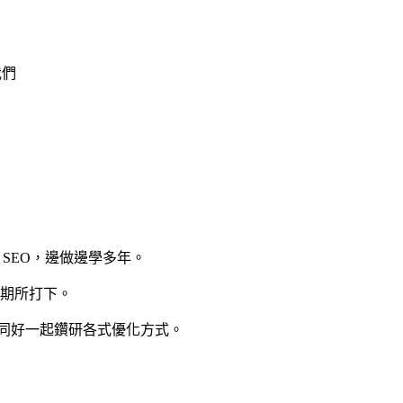
我們
h、SEO，邊做邊學多年。
究時期所打下。
於跟同好一起鑽研各式優化方式。