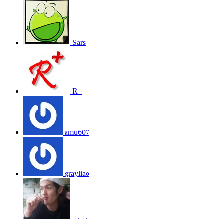
Sars
R+
amu607
grayliao