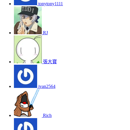
tonytony1111
RJ
張大寶
ivan2564
Rich