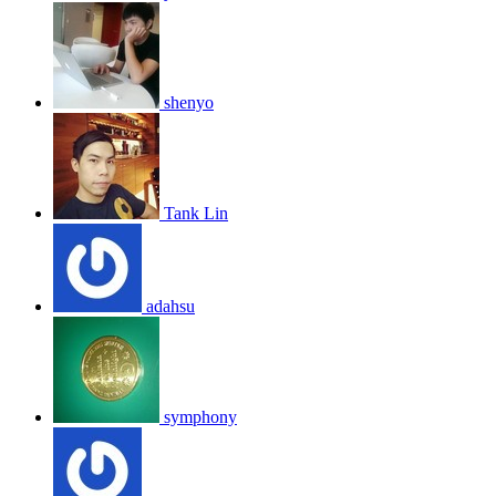
shenyo
Tank Lin
adahsu
symphony