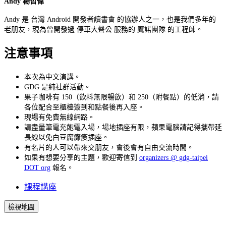
Andy 楊哲偉
Andy 是 台灣 Android 開發者讀書會 的協辦人之一，也是我們多年的
老朋友，現為曾開發過 停車大聲公 服務的 鷹諾團隊 的工程師。
注意事項
本次為中文演講。
GDG 是純社群活動。
果子咖啡有 150（飲料無限暢飲）和 250（附餐點）的低消，請
各位配合至櫃檯簽到和點餐後再入座。
現場有免費無線網路。
請盡量筆電充飽電入場，場地插座有限，蘋果電腦請記得攜帶延
長線以免白豆腐癱瘓插座。
有名片的人可以帶來交朋友，會後會有自由交流時間。
如果有想要分享的主題，歡迎寄信到
organizers @ gdg-taipei
DOT org
報名。
課程講座
檢視地圖