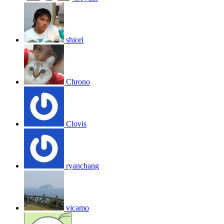
shiori
Chrono
Clovis
ryanchang
vicamo