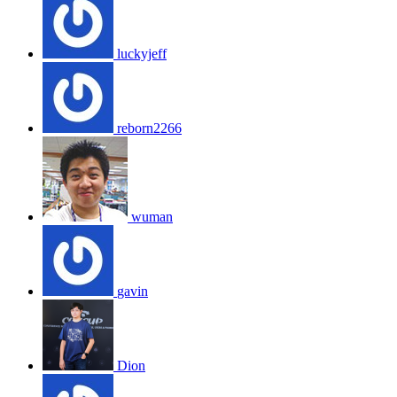
luckyjeff
reborn2266
wuman
gavin
Dion