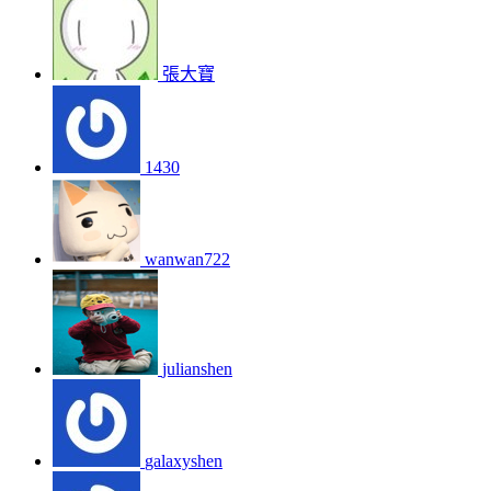
張大寶
1430
wanwan722
julianshen
galaxyshen