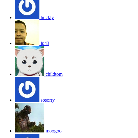
huckly
lp43
childtom
sosorry
moogoo