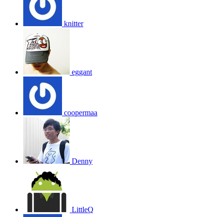
knitter
eggant
coopermaa
Denny
LittleQ