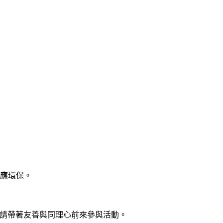
響應環保。
I)」的思維，請帶著友善與同理心前來參與活動。