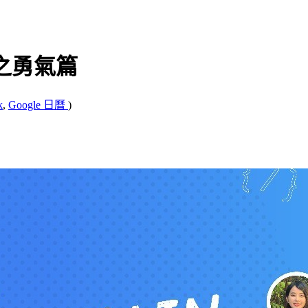
畏無懼之勇氣篇
k
,
Google 日曆
)