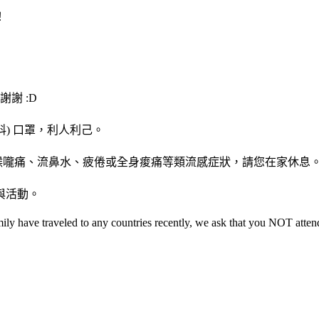
！
謝 :D
科) 口罩，利人利己。
痛、喉嚨痛、流鼻水、疲倦或全身痠痛等類流感症狀，請您在家休息
與活動。
amily have traveled to any countries recently, we ask that you NOT atte