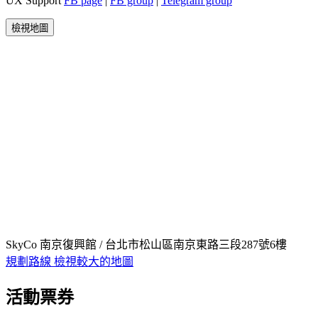
UX Support
FB page
|
FB group
|
Telegram group
檢視地圖
SkyCo 南京復興館 / 台北市松山區南京東路三段287號6樓
規劃路線
檢視較大的地圖
活動票券