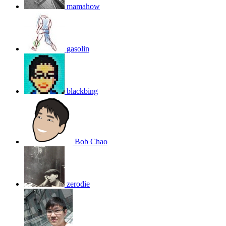
mamahow
gasolin
blackbing
Bob Chao
zerodie