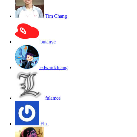
Tim Chang
butanyc
edwardchiang
fulamce
Fin