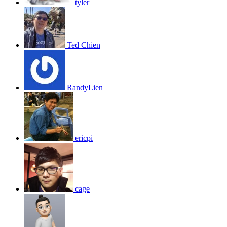
tyler
Ted Chien
RandyLien
ericpi
cage