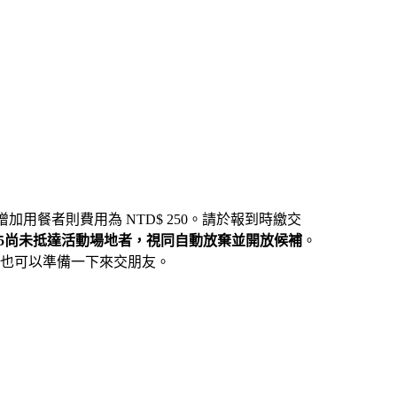
增加用餐者則費用為 NTD$ 250。請於報到時繳交
:25尚未抵達活動場地者，視同自動放棄並開放候補
。
也可以準備一下來交朋友。