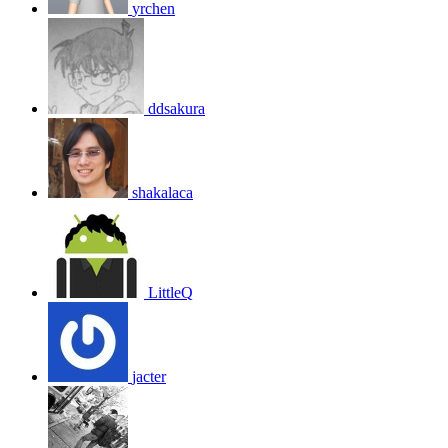
yrchen
ddsakura
shakalaca
LittleQ
jacter