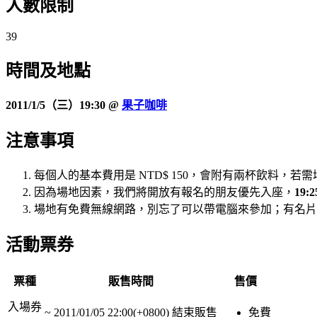
人數限制
39
時間及
地點
2011/1/5（三）19:30 @
果子咖啡
注意事項
每個人的基本費用是 NTD$ 150，會附有兩杯飲料，若需
因為場地因素，我們將開放有報名的朋友優先入座，
19
場地有免費無線網路，別忘了可以帶電腦來參加；有名片
活動票券
票種
販售時間
售價
入場券
~
2011/01/05 22:00(+0800)
結束販售
免費