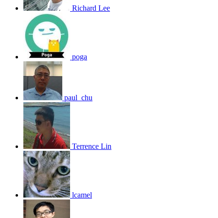
Richard Lee
poga
paul_chu
Terrence Lin
lcamel