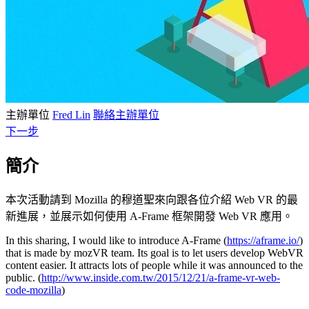
主辦單位
Fred Lin
聯絡主辦單位
下一步
簡介
本次活動請到 Mozilla 的穆道聖來向跟各位介紹 Web VR 的最
新進展，並展示如何使用 A-Frame 框架開發 Web VR 應用。
In this sharing, I would like to introduce A-Frame (
https://aframe.io/
)
that is made by mozVR team. Its goal is to let users develop
WebVR
content easier. It attracts lots of people while it was announced to the
public. (
http://www.inside.com.tw/
2015/12/21/a-frame-
vr
-
web
-
code-mozilla
)