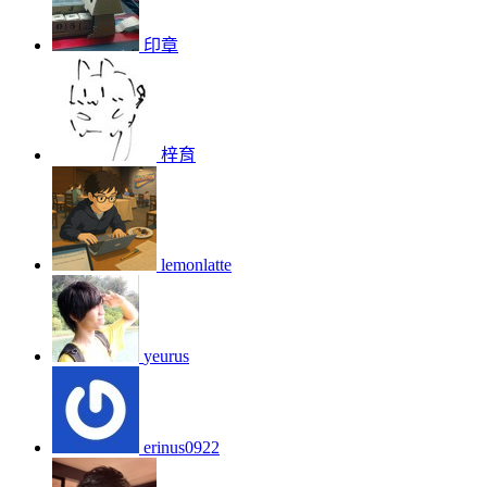
印章
梓育
lemonlatte
yeurus
erinus0922