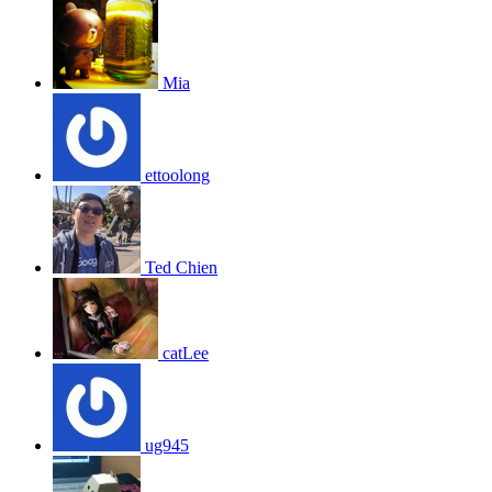
Mia
ettoolong
Ted Chien
catLee
ug945