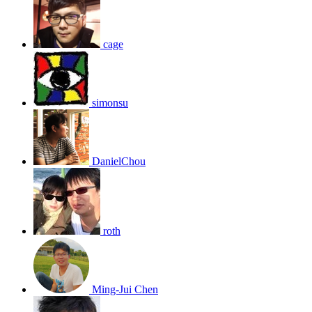
cage
simonsu
DanielChou
roth
Ming-Jui Chen