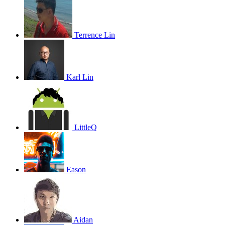
Terrence Lin
Karl Lin
LittleQ
Eason
Aidan