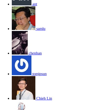
ant
samlu
chenhan
tomjpsun
Chieh Lin