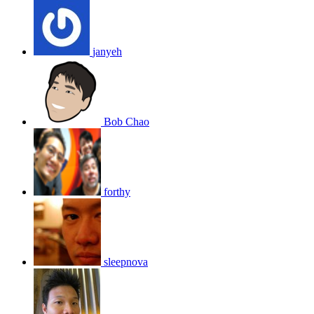
janyeh
Bob Chao
forthy
sleepnova