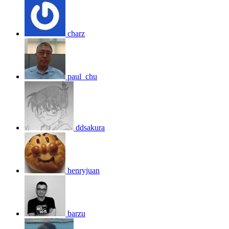
charz
paul_chu
ddsakura
henryjuan
barzu