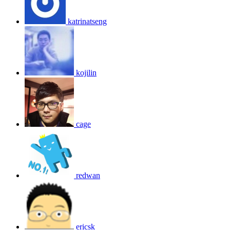
katrinatseng
kojilin
cage
redwan
ericsk