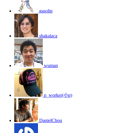
gasolin
shakalaca
wuman
p_worker(小p)
DanielChou