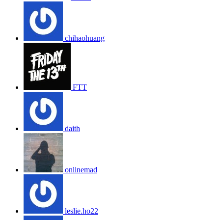
chihaohuang
FTT
daith
onlinemad
leslie.ho22