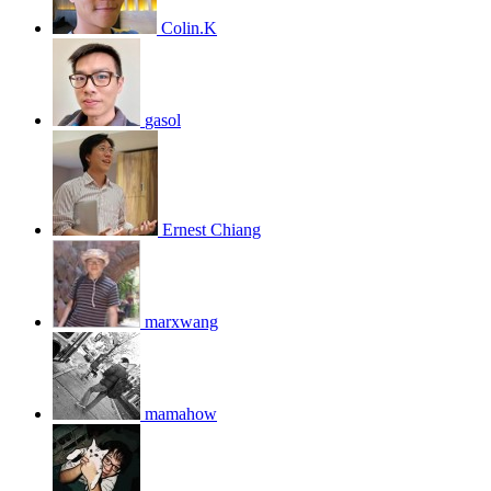
Colin.K
gasol
Ernest Chiang
marxwang
mamahow