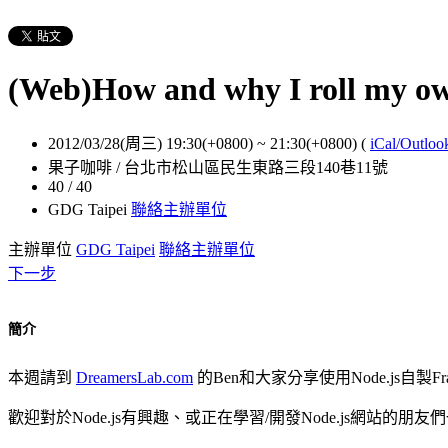
(Web)How and why I roll my o
2012/03/28(周三) 19:30(+0800)
~
21:30(+0800)
(
iCal/Outloo
果子咖啡 / 台北市松山區民生東路三段140巷11號
40 / 40
GDG Taipei
聯絡主辦單位
主辦單位
GDG Taipei
聯絡主辦單位
下一步
簡介
本週請到
DreamersLab.com
的Ben和大家分享使用Node.js自製Fr
歡迎對於Node.js有興趣、或正在學習/開發Node.js網站的朋