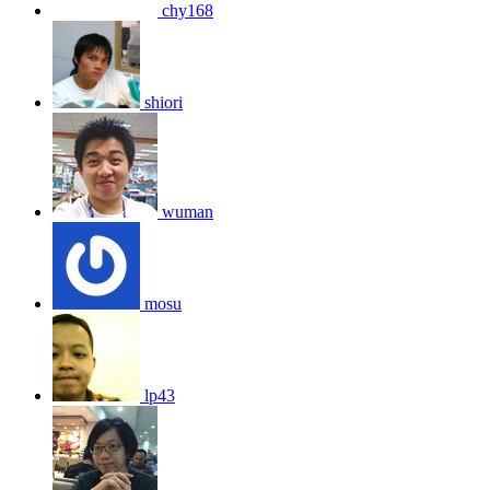
chy168
shiori
wuman
mosu
lp43