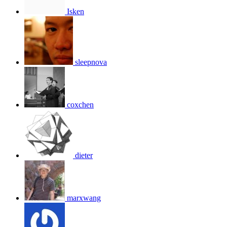
Isken
sleepnova
coxchen
dieter
marxwang