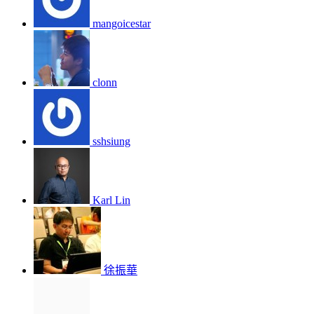
mangoicestar
clonn
sshsiung
Karl Lin
徐振華