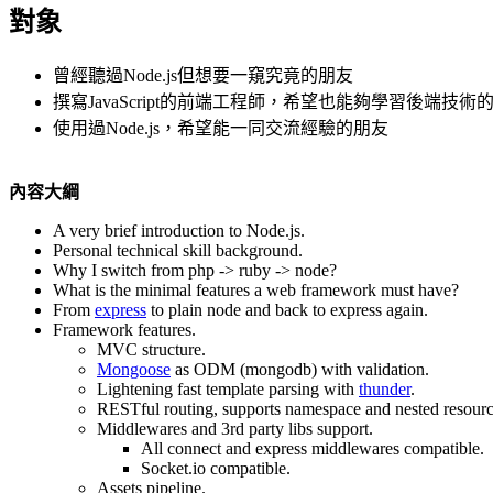
對象
曾經聽過Node.js但想要一窺究竟的朋友
撰寫JavaScript的前端工程師，希望也能夠學習後端技術
使用過Node.js，希望能一同交流經驗的朋友
內容大綱
A very brief introduction to Node.js.
Personal technical skill background.
Why I switch from php -> ruby -> node?
What is the minimal features a web framework must have?
From
express
to plain node and back to express again.
Framework features.
MVC structure.
Mongoose
as ODM (mongodb) with validation.
Lightening fast template parsing with
thunder
.
RESTful routing, supports namespace and nested resourc
Middlewares and 3rd party libs support.
All connect and express middlewares compatible.
Socket.io compatible.
Assets pipeline.