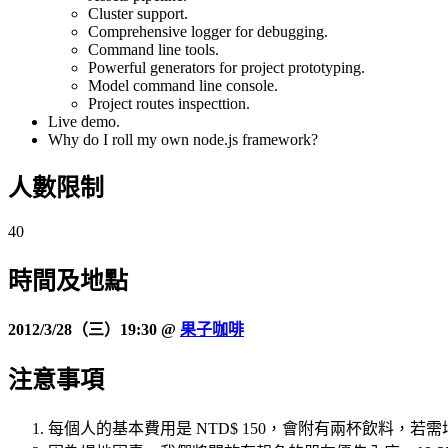
Cluster support.
Comprehensive logger for debugging.
Command line tools.
Powerful generators for project prototyping.
Model command line console.
Project routes inspecttion.
Live demo.
Why do I roll my own node.js framework?
人數限制
40
時間及
地點
2012/3/28（三）19:30 @
果子咖啡
注意事項
每個人的基本費用是 NTD$ 150，會附有兩杯飲料，若需