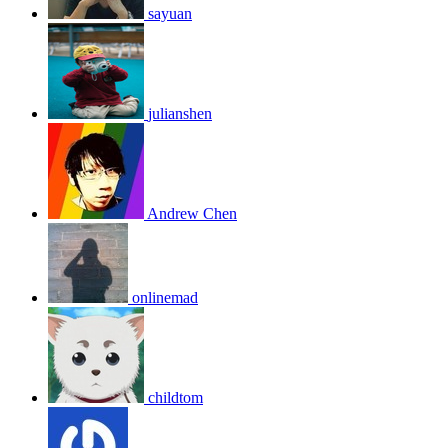
sayuan
julianshen
Andrew Chen
onlinemad
childtom