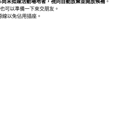
:25尚未抵達活動場地者，視同自動放棄並開放候補
。
也可以準備一下來交朋友。
電源線以免佔用插座。