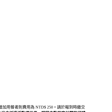
增加用餐者則費用為 NTD$ 250。請於報到時繳交