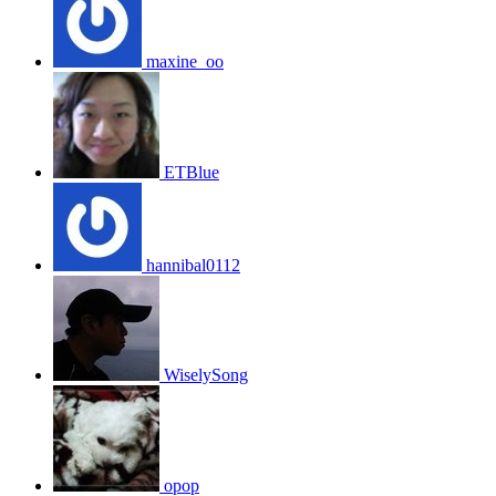
maxine_oo
ETBlue
hannibal0112
WiselySong
opop