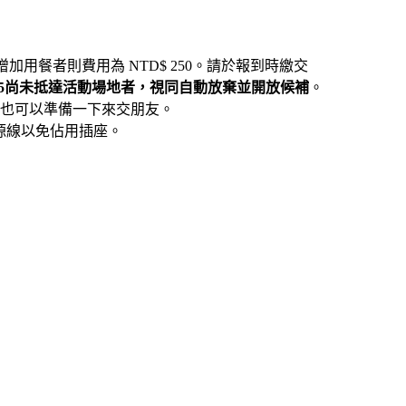
增加用餐者則費用為 NTD$ 250。請於報到時繳交
:25尚未抵達活動場地者，視同自動放棄並開放候補
。
也可以準備一下來交朋友。
電源線以免佔用插座。