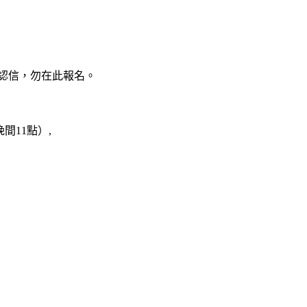
回覆確認信，勿在此報名。
二晚間11點）,