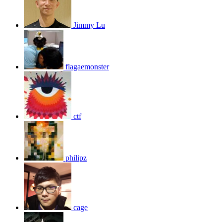
Jimmy Lu
flagaemonster
ctf
philipz
cage