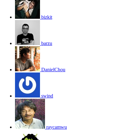
bizkit
barzu
DanielChou
swind
raycamwu