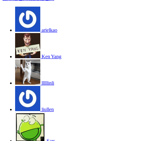
arielkao
Ken Yang
lllllinli
liullen
Sars