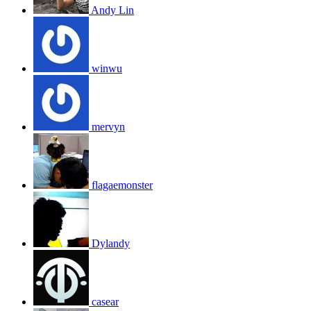
Andy Lin
winwu
mervyn
flagaemonster
Dylandy
casear