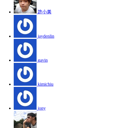
許小美
jaydenlin
gavin
kimichiu
jony