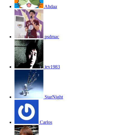
Ahdaa
psdmac
jev1983
StarNight
Carlos