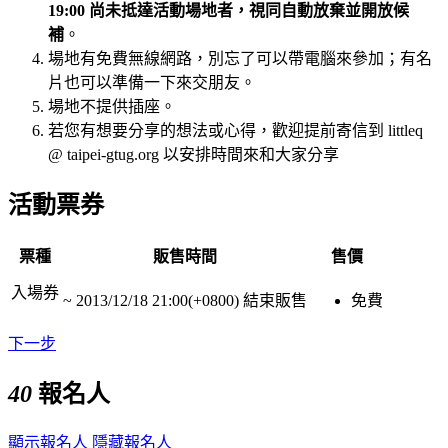
19:00 尚未抵達活動場地者，視同自動放棄並開放候
補
。
場地有免費無線網路，別忘了可以帶電腦來參加；有名
片也可以準備一下來交朋友。
場地不提供插座。
若您有想要分享的想法或心得，歡迎提前寄信到 littleq
@ taipei-gtug.org 以安排時間來和大家分享
活動票券
票種
販售時間
售價
入場券
~
2013/12/18 21:00(+0800)
結束販售
免費
下一步
40
報名人
顯示報名人
隱藏報名人