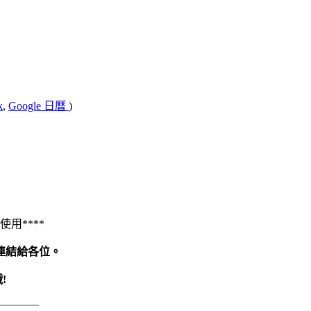
k
,
Google 日曆
)
用****
連結給各位。
!
————