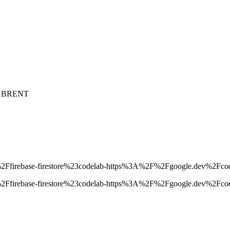
/ BRENT
ys%2Ffirebase-firestore%23codelab-https%3A%2F%2Fgoogle.dev%2Fco
ys%2Ffirebase-firestore%23codelab-https%3A%2F%2Fgoogle.dev%2Fco